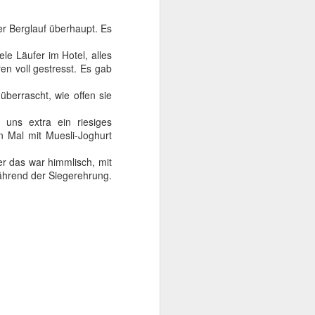
er Berglauf überhaupt. Es
e Läufer im Hotel, alles
en voll gestresst. Es gab
errascht, wie offen sie
 uns extra ein riesiges
n Mal mit Muesli-Joghurt
r das war himmlisch, mit
ährend der Siegerehrung.
hnhof. Die