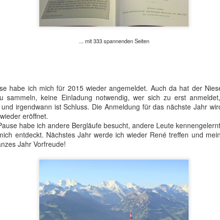
erdings viel: Um den Bonus am Samstag zu bekommen, müsste ich den 
. Natürlich bin ich gemütlich gelaufen, ich musste ein- oder zweimal 
tung als während des Rennens, aber ich habe das Gefühl, dass es ni
... mit 333 spannenden Seiten
h erweisen: Am Samstag werde ich 1 Std. 42 Min. für den Aufstieg benöt
g
zum Abendessen, aber zuerst: den Sonnenuntergang genießen. Wir si
e habe ich mich für 2015 wieder angemeldet. Auch da hat der Niesen
der Hütte verbringen, einschließlich des Teams.
 zu sammeln, keine Einladung notwendig, wer sich zu erst anmeldet,
 und irgendwann ist Schluss. Die Anmeldung für das nächste Jahr wird
wieder eröffnet.
n Pause habe ich andere Bergläufe besucht, andere Leute kennengelern
mich entdeckt. Nächstes Jahr werde ich wieder René treffen und mein
anzes Jahr Vorfreude!
Die Panoramascheibe