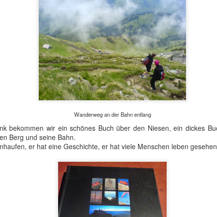
Vira, nette kleine Stadt am Seeufer.
Wanderweg an der Bahn entlang
nk bekommen wir ein schönes Buch über den Niesen, ein dickes Buch
en Berg und seine Bahn.
amstag habe ich die Möglichkeit, mein Zelt neben dem Base Camp au
teinhaufen, er hat eine Geschichte, er hat viele Menschen leben gesehen
ernative suchen. Lange hatte ich überlegt, zum Campingplatz in Locar
ütte auf dem Gipfel des Monte Gambarogno gibt (die Hütte ist nicht 
end des Rennens.
ve Abendessen und Frühstück, habe ich die ideale „sorgenfreie“ Opti
eigen.
 in Vira an und bin gespannt, wie lange ich für die 1400 m Aufstie