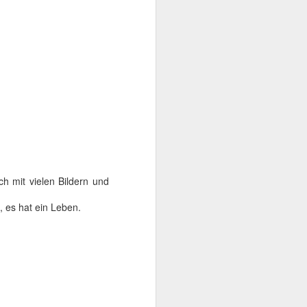
 mit vielen Bildern und
fzustellen,
, es hat ein Leben.
no zu gehen,
auf der
CAS
on nach der
g benötigen