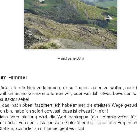
Alles ist verpackt, der kleine Rucksack ist der Gleitschirm..
-- und seine Bahn
zum Himmel
Erste Verspätung: Kein Problem, ich frühstücke.
errückt, auf die Idee zu kommen, diese Treppe laufen zu wollen, aber 
eil ich meine Grenzen erfahren will, oder weil ich etwas beweisen wil
paßfaktor sehe!
das 'nach oben' fasziniert, ich habe immer die steilsten Wege gesucht
n bin, habe ich sofort gewusst: dass ist etwas für mich!
diese Veranstaltung wird die Wartungstreppe (die normalerweise für
er dürfen von der Talstation zum Gipfel über die Treppe den Berg hoch
,4 km, schneller zum Himmel geht es nicht!