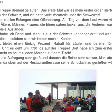
en
 Treppe dreimal gelaufen. Das erste Mal war es mein erster organisiert
n der Schweiz, und ich hatte viele Vorurteile über die Schweizer!
s in allen Belangen eine Offenbarung. Am Tag vor dem Lauf waren viel
 Ältere, Männer, Frauen, die Einen sahen locker aus, die Anderen war
iele Ausländer.
abe ich René und Markus aus der Schweiz kennengelernt und war üb
Jahren, seitdem sind wir immer noch in Kontakt.
 bietet einen fünfzig Prozent- Rabatt für Läufer und bereitet für
5 Uhr: es geht um 7:30 los auf der Treppe! Dort habe ich zum erste
steht es bei mir jeden Morgen auf dem Tisch!
Fällt aus = ☠️
die Aufregung sehr groß und danach die Beine sehr schwer, klar, abe
n da oben auf der Restaurantterrasse seine Schockchi zu genießen w
ere ich meinen Rucksack mit Zelt und Wechselkleidung am Ba