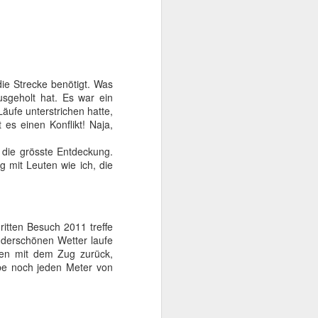
die Strecke benötigt. Was
usgeholt hat. Es war ein
äufe unterstrichen hatte,
 es einen Konflikt! Naja,
 die grösste Entdeckung.
 mit Leuten wie ich, die
 Gambarogno
itten Besuch 2011 treffe
nderschönen Wetter laufe
len mit dem Zug zurück,
abe noch jeden Meter von