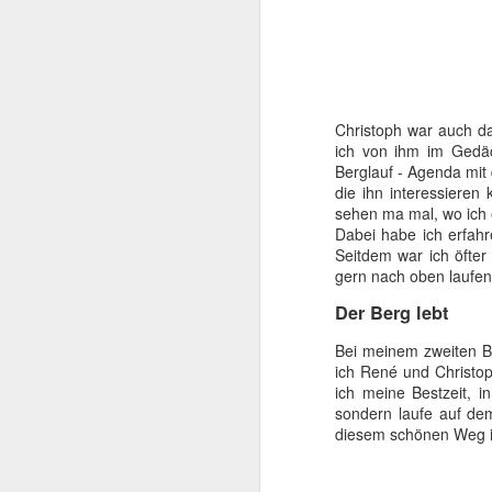
Schließfächer sind automatisiert, u
[DE] 16. Vollmondtrail: Tiefschnee leuchtet!
[DE] Statistiks 2014
Christoph war auch da
[DE] 15. Vollmondtrail: Wenn der Sprint nicht reicht
ich von ihm im Gedäc
Berglauf - Agenda mit 
die ihn interessieren
[DE] After X-Mas Trail
sehen ma mal, wo ich
In den Schl
Dabei habe ich erfahr
[DE] und zum 12., 13. und 14. Mal Vollmondtrail
Seitdem war ich öfter
Camping gibt es erst morgen Aben
gern nach oben laufen
übernachten.
[DE] Gargano II
Ich nehme den Zug von Locarno nac
Der Berg lebt
[EN] Gargano
Bei meinem zweiten Be
ich René und Christop
[FR] Gargano
ich meine Bestzeit, 
sondern laufe auf de
diesem schönen Weg i
[DE] Gargano I
[DE] Was läufst du so?