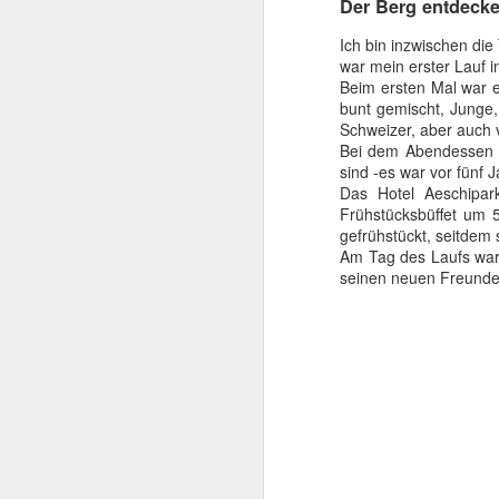
Der Berg entdeck
[DE] 26. Vollmondtrail, jetzt wird es jubiliert!
Ich bin inzwischen die
war mein erster Lauf i
Beim ersten Mal war e
[DE] Acht Wochen komplett flach!
bunt gemischt, Junge,
Schweizer, aber auch v
[DE] #ITT: Ohne Abkürzung zum Ziel
Bei dem Abendessen h
sind -es war vor fünf 
Das Hotel Aeschipark
[DE] #ITT: von dem Schwäbischen Alb zu den Alpen...
Frühstücksbüffet um 
gefrühstückt, seitdem 
[DE] La Fontasse
Am Tag des Laufs war 
seinen neuen Freunde
[DE] 18. und 19. Vollmondtrail
[DE] Le trail des forts 2015
1
[DE] 17. Vollmondtrail: Schneller als die Schneeschmelze
[DE] Tailrunde an der Teck
In Locarno angekommen, deponi
[DE] Winterserie: schnell durch die Kalte Jahreszeit