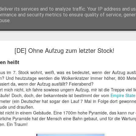
eliver its services and to analyze traffic. Your IP address and u
ecken. Découvir le Jura Souabe en courant.
ormance and security metrics to ensure quality of service, gene
buse.
[DE] Belli in fly
[DE] Ohne Aufzug zum letzter Stock!
en heißt
 im 7. Stock wohnt, weiß, was es bedeutet, wenn der Aufzug ausfäll
 Und heutzutage werden die Wolkenkratzer immer höher, 800 Mete
ch zuletzt gelaufen bin. Mein letzter Lauftest endete mit einem geschwo
siert da, wenn der Aufzug ausfällt? Feierabend?
cht, wie ich damit umgehen soll.
t mich nicht, ich fahre sowieso ungern Aufzug, mir ist die Treppe viel li
, Schwimmen und… Hike&Fly.
läufe! Doch, doch, der bekannteste ist bestimmt der vom
Empire State
für mein erstes Hike&Fly-Rennen angemeldet. Nun ja, es ist nicht 
eter (ein Deutscher hat sogar den Lauf 7 Mal in Folge dort gewonne
l, dass es tatsächlich stattfindet. Das ist der Nachteil von Gleitschir
ude und draußen.
ind.
 ist nicht in einem Gebäude. Eine 1700m hohe Pyramide, das kann nur d
rg werde ich also an einem "Gemetzel" teilnehmen: drei Bergläufe 
ürliche Pyramide hat der Mensch eine Bahn gebaut, und für die Wartun
rmflügen - am selben Tag (natürlich). Genau mein Format.
en. Ein Traum!
 wie meine Gelenke halten, und zu sehen, ob mein Niveau im Gleitsc