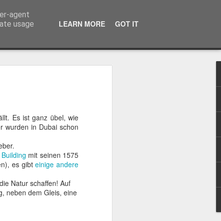
ser-agent
LEARN MORE
GOT IT
rate usage
t. Es ist ganz übel, wie
r wurden in Dubai schon
llenen Knie,
eber.
 Building
mit seinen 1575
meine erste
n), es gibt
einige andere
mrennen, die
ie Natur schaffen! Auf
mit jeweils
g, neben dem Gleis, eine
hirmfliegen