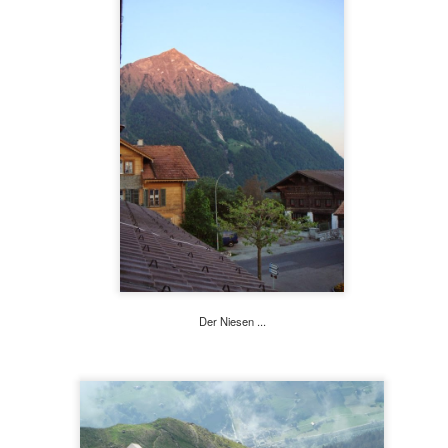
ch den Zug. Das große Problem ist, dass die deutschen Züge dazu neig
einem Abenteuer.
cht entkommen. Zwei verpasste Züge und zwei Stunden Verspätung in L
nd bei 35 € für die Fahrt von Metzingen nach Locarno mit funktionie
 hatte ich Donnerstag und Freitag freigenommen, um Stress zu verme
Der Niesen ...