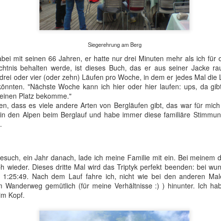
nd alles funktioniert über das Handy mit kostenlosem WLAN. Super!
Siegerehrung am Berg
bei mit seinen 66 Jahren, er hatte nur drei Minuten mehr als ich für 
htnis behalten werde, ist dieses Buch, das er aus seiner Jacke ra
drei oder vier (oder zehn) Läufen pro Woche, in dem er jedes Mal die L
 könnten. "Nächste Woche kann ich hier oder hier laufen: ups, da gibt
 einen Platz bekomme."
ießfächern ist Platz, und alles funktioniert online: Kein Geldwechsel nötig
en, dass es viele andere Arten von Bergläufen gibt, das war für mich
 in den Alpen beim Berglauf und habe immer diese familiäre Stimmung
d; heute Nacht werde ich in einer Hütte auf dem Gipfel des Monte
.
h Vira, um auf die andere Seite des Sees zu gelangen.
such, ein Jahr danach, lade ich meine Familie mit ein. Bei meinem dr
h wieder. Dieses dritte Mal wird das Triptyk perfekt beenden: bei wu
in 1:25:49. Nach dem Lauf fahre ich, nicht wie bei den anderen Ma
m Wanderweg gemütlich (für meine Verhältnisse :) ) hinunter. Ich h
m Kopf.