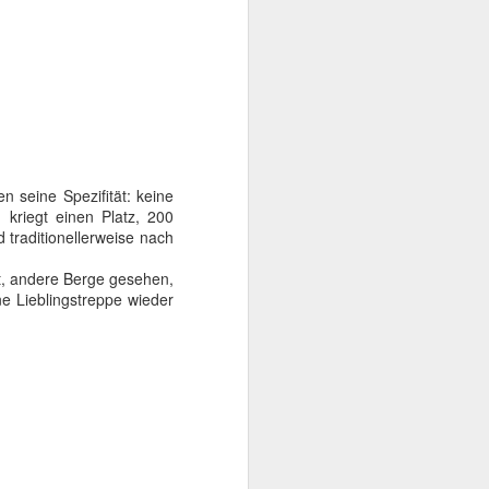
Aufstieg in
nach dem Weg
cht einfach
igen.
nd etwa ein
 seine Spezifität: keine
 kriegt einen Platz, 200
 traditionellerweise nach
t, andere Berge gesehen,
e Lieblingstreppe wieder