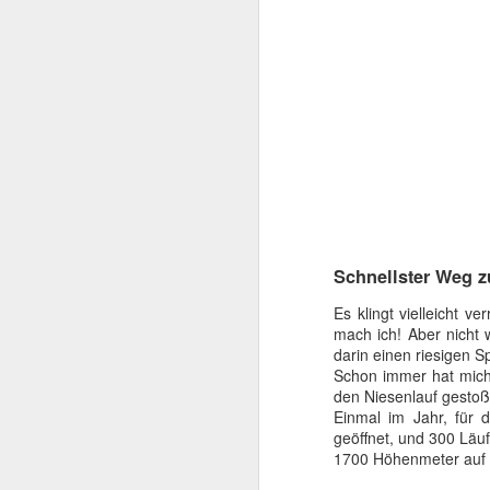
[DE] Letzte Einladung
[DE] zu Fuß nach Italian, mindestens ein Augenblick
[DE] zu Fuß nach Italian, ein weiter Weg
[DE] zu Fuß nach Italian
[DE] Der Niesen und in Mobilität der Zukunft
Schnellster Weg 
[FR] Retours sportif sur le mois d&#39;avril
Es klingt vielleicht v
mach ich! Aber nicht w
[DE] Einem Monat voll im Rausch, Auszug eines Läuferstageszeitung
darin einen riesigen S
Schon immer hat mich 
[DE] Mal den Buckelnauf
den Niesenlauf gestoße
Einmal im Jahr, für 
[DE] 27. Vollmondtrail - Winter-Hardcode-Edition
geöffnet, und 300 Läuf
1700 Höhenmeter auf 3
[DE] Jahresabschluss Runde