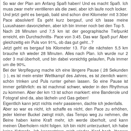
So war der Plan am Anfang Spaß haben! Und es macht Spaß. Ich
muss zwar mehr ventilieren als die zwei, aber ich laufe noch locker.
Und jetzt geht es bergab, bald sind schon drei Kilometer mit 3:30er
Pace absolviert! Es geht kurz bergauf, und ich lasse meine
Luxushasen davonziehen, aber ich bin immer noch bei den Top 5.
Nach 28 Minuten und 7,5 km ist der geographische Tiefpunkt
erreicht, ein Durchschnitts- Pace von 3:45. Das war Spaß pur! Aber
gleichzeitig ein Puls von 91%, ob das gut geht...?
Jetzt geht es bergauf bis Kilometer 13. Für die nächsten 5,5 km
brauche ich wieder 28 Minuten. Alles nach Plan. Ich wurde nur 2
oder 3 mal überholt, und bin dabei vorsichtig gelaufen, Puls immer
um die 90%.
Bei der Verpflegung mache ich eine längere Pause ( 28 Sekunden
:) ), es ist mein erster Wettkampf des Jahres, es ist ziemlich warm:
schön trinken und Puls runter gehen lassen. So eine Pause ist
immer gefährlich: es ist machmal schwer, wieder in den Rhythmus
zu kommen. Aber der km 13 ist schon markiert: eine Banderole und
Fotograf sind da, also lächeln und Gas geben!
Eigentlich kann jetzt nichts mehr passieren, dachte ich jedenfalls.
Aber so war es nicht, ich schaffe es nicht, den Pace zu erhöhen,
jeder kleiner Buckel zwingt mich, das Tempo weg zu nehmen, die
Beine haben keine Kraft mehr, ich werde überholt, und kann
meinen Überholern nicht folgen. Ich bin nicht unterzuckert, ich habe