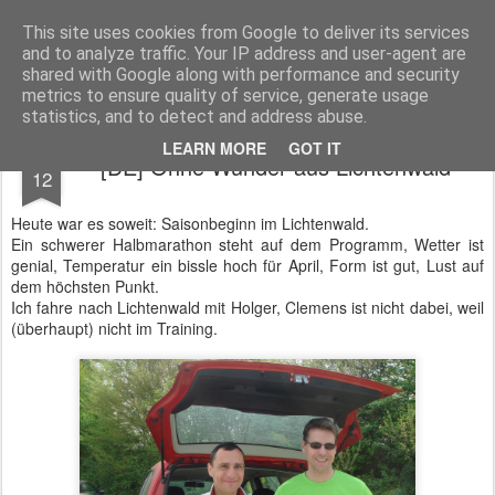
Alb steps
Laufend die Schwäbische Alb entdecken. Découvir le Jura Souabe en courant.
This site uses cookies from Google to deliver its services
and to analyze traffic. Your IP address and user-agent are
Startseite
shared with Google along with performance and security
metrics to ensure quality of service, generate usage
statistics, and to detect and address abuse.
APR
LEARN MORE
GOT IT
[DE] Ohne Wunder aus Lichtenwald
12
Heute war es soweit: Saisonbeginn im Lichtenwald.
Ein schwerer Halbmarathon steht auf dem Programm, Wetter ist
genial, Temperatur ein bissle hoch für April, Form ist gut, Lust auf
dem höchsten Punkt.
Ich fahre nach Lichtenwald mit Holger, Clemens ist nicht dabei, weil
(überhaupt) nicht im Training.